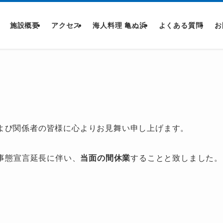
施設概要
アクセス
海人料理 亀ぬ浜
よくある質問
お
よび関係者の皆様に心よりお見舞い申し上げます。
急事態宣言延長に伴い、
当面の間休業
することと致しました