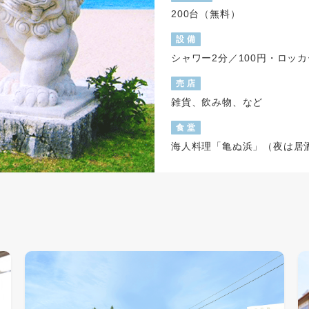
200台（無料）
.
設 備
.
シャワー2分／100円・ロッカ
.
売 店
.
雑貨、飲み物、など
.
食 堂
.
海人料理「亀ぬ浜」（夜は居