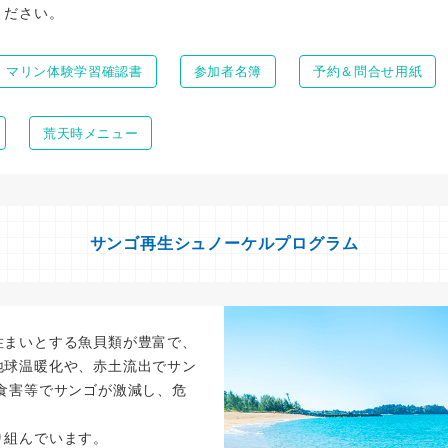
ください。
マリン体験学習確認書
参加者名簿
予約＆問合せ用紙
荒天時メニュー
サンゴ再生シュノーケルプログラム
住まいとする魚貝類が豊富で、
地球温暖化や、赤土流出でサン
食害等でサンゴが激減し、危
り組んでいます。