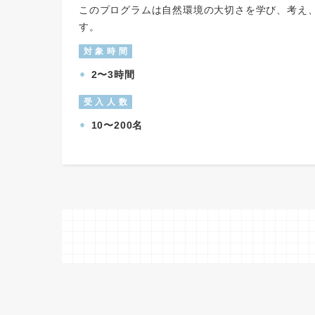
このプログラムは自然環境の大切さを学び、考え
す。
.
対 象 時 間
.
2〜3時間
⚫︎
.
受 入 人 数
.
10〜200名
⚫︎