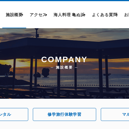
施設概要
アクセス
海人料理 亀ぬ浜
よくある質問
お
COMPANY
─ 施設概要 ─
ンタル
修学旅行体験学習
マ