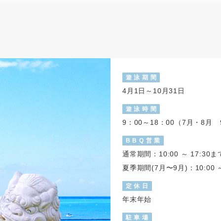
.
遊 泳 期 間
.
4月1日～10月31日
.
遊 泳 時 間
.
9：00～18：00（7月・8月 
.
B B Q 営 業
.
通常期間：10:00 ～ 17:30ま
夏季期間(7月〜9月)：10:00 ～
.
定 休 日
.
年末年始
.
駐 車 場
.